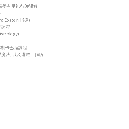
及醫學占星執行師課程
格
 Epstein 指導)
占星課程
trology)
成其一年制卡巴拉課程
 以諾魔法, 以及塔羅工作坊