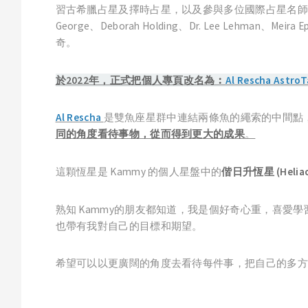
習古希臘占星及擇時占星，以及參與多位國際占星名師舉辦的分享
George、Deborah Holding、Dr. Lee Lehman、Meira
奇。
於2022年，正式把個人專頁改名為︰
Al Rescha Astro
Al Rescha
是雙魚座星群中連結兩條魚的繩索的中間點
同的角度看待事物，從而得到更大的成果
。
這顆恆星是 Kammy 的個人星盤中的
偕日升恆星 (Heliacal
熟知 Kammy的朋友都知道，我是個好奇心重，喜愛學
也帶有我對自己的目標和期望。
希望可以以更廣闊的角度去看待每件事，把自己的多方