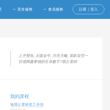
星
星舍服務
會員服務
註冊｜登入
上升雙魚, 太陽金牛, 月亮天蠍, 喜歡深究一
切感興趣事物的生命數字7號占星師
我的課程
地理占星研習工作坊