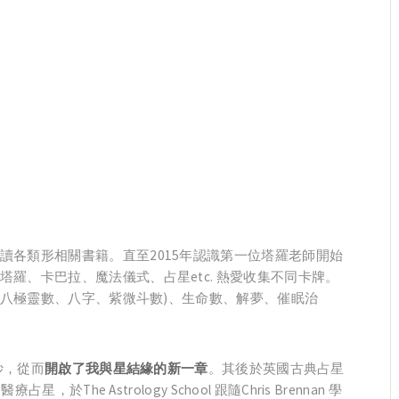
讀各類形相關書籍。直至2015年認識第一位塔羅老師開始
羅、卡巴拉、魔法儀式、占星etc. 熱愛收集不同卡牌。
學、八極靈數、八字、紫微斗數)、生命數、解夢、催眠治
妙，從而
開啟了我與星結緣的新一章
。其後於英國古典占星
醫療占星，於The Astrology School 跟隨Chris Brennan 學