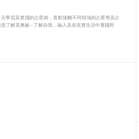
重多元學習及實踐的占星師，喜歡接觸不同領域的占星學及占
意了解其奧祕 - 了解自我，融入及在現實生活中實踐而