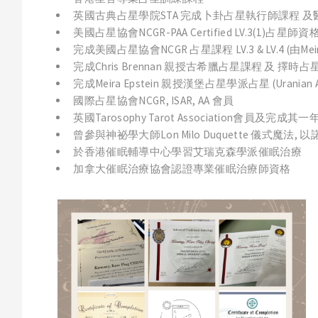
英國古典占星學院STA 完成卜卦占星執行師課程 
美國占星協會NCGR-PAA Certified LV.3(1)占星師資
完成美國占星協會NCGR 占星課程 LV.3 & LV.4 (由Meira
完成Chris Brennan 親授古希臘占星課程 及 擇時
完成Meira Epstein 親授漢堡占星學派占星 (Uranian As
國際占星協會NCGR, ISAR, AA 會員
英國Tarosophy Tarot Association會員及完
曾參與神祕學大師Lon Milo Duquette 儀式魔法,
於香港催眠輔導中心學習艾瑞克森學派催眠治療
加拿大催眠治療協會認證專業催眠治療師資格