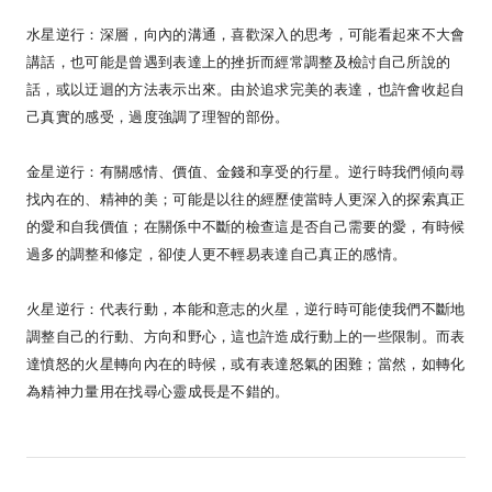
水星逆行：深層，向內的溝通，喜歡深入的思考，可能看起來不大會
講話，也可能是曾遇到表達上的挫折而經常調整及檢討自己所說的
話，或以迂迴的方法表示出來。由於追求完美的表達，也許會收起自
己真實的感受，過度強調了理智的部份。
金星逆行：有關感情、價值、金錢和享受的行星。逆行時我們傾向尋
找內在的、精神的美；可能是以往的經歷使當時人更深入的探索真正
的愛和自我價值；在關係中不斷的檢查這是否自己需要的愛，有時候
過多的調整和修定，卻使人更不輕易表達自己真正的感情。
火星逆行：代表行動，本能和意志的火星，逆行時可能使我們不斷地
調整自己的行動、方向和野心，這也許造成行動上的一些限制。而表
達憤怒的火星轉向內在的時候，或有表達怒氣的困難；當然，如轉化
為精神力量用在找尋心靈成長是不錯的。