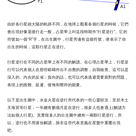
由於各行星繞大陽的軌跡不同，在地球上觀看各個行星的時候，它們
會出現好像退後行走一般，占星學上叫這段時期作
“
行星逆行
”
。它的
符號如一個
“
R
”
字，在出生圖中，行星旁邊有這個符號，便表示了你
出生的時候，這顆行星正在逆行。
行星逆行在不同的占星學上有不同的解讀。在心理占星學上，行星逆
行可以代表個人在那些範疇作出不自覺的調整，自我檢查。這可以是
深入的、內在的反省；負向的話，也可以代表逃避需要面對的問題，
表現上的困難、延遲、後悔和壓抑的能量。
以下是出生圖中，水金火星在逆行所代表的一些心靈狀況，至於木土
天海冥等行星，一年總有數個月是在逆行，很多人也會遇上
(
解讀方
法如個人行星
)
。其實很多人的出生圖中總有一兩顆行星逆行，所
以，逆行也不用過份解讀，除非這些代表意義在星盤中重覆出現
吧。