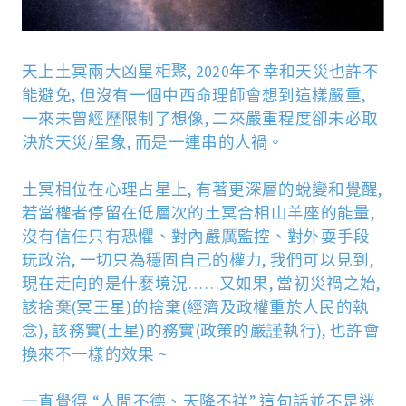
天上土冥兩大凶星相聚
,
2020
年不幸和天災也許不
能避免
,
但沒有一個中西命理師會想到這樣嚴重
,
一來未曾經
歷
限制了想
像
,
二來嚴重程度卻未必取
決於天災
/
星象
,
而是一連串的人禍。
土冥相位在心理占星上
,
有著更深層的蛻變和覺醒
,
若當權者停留在低層次的土冥合相山羊座的能量
,
沒有信任只有恐懼、對內嚴
厲
監控、對外耍手段
玩政治
,
一切只為穩固自己的權力
,
我們可以見到
,
現在走向的是什
麼
境況
……
又如果
,
當初災禍之始
,
該捨
棄
(
冥王星
)
的捨棄
(
經濟及政權重於人民的執
念
),
該務實
(
土星
)
的務實
(
政策的嚴
謹
執行
),
也許會
換來不一樣的效果
~
一直覺得
“
人間不德、天降不祥
”
這句話並不是迷