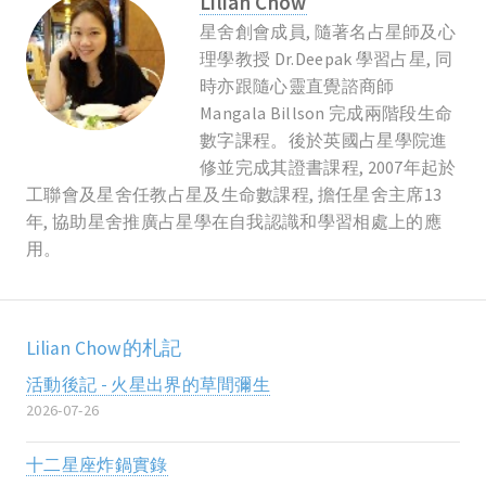
Lilian Chow
星舍創會成員, 隨著名占星師及心
理學教授 Dr.Deepak 學習占星, 同
時亦跟隨心靈直覺諮商師
Mangala Billson 完成兩階段生命
數字課程。後於英國占星學院進
修並完成其證書課程, 2007年起於
工聯會及星舍任教占星及生命數課程, 擔任星舍主席13
年, 協助星舍推廣占星學在自我認識和學習相處上的應
用。
Lilian Chow的札記
活動後記 - 火星出界的草間彌生
2026-07-26
十二星座炸鍋實錄