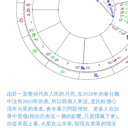
由於一直覺得代表人民的月亮
,
在
2020
年的春分圖
中沒有
2003
年的差
,
所以我個人來說
,
是比較擔心
流年火星的推進
,
會令暴力問題增加、更多人在抗
爭中受傷
(
相信仍有這一層的影響
,
只是隱藏下來
),
但從表面上看
,
火星在山羊座
,
顯現在香港的情況