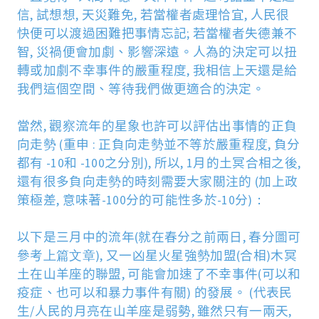
信
,
試想想
,
天災難免
,
若當權者處理恰宜
,
人民很
快便可以渡過困難把事情忘記
;
若當權者失德兼不
智
,
災禍便會加劇、影
響
深遠。人為的決定可以扭
轉或加劇不幸事件的嚴重程度
,
我相信上天還是給
我們這個空間、等待我們做更適合的決定。
當然
,
觀
察
流年的星象也許可以評估出事情的正負
向走
勢
(
重申
:
正負向走
勢
並不等於嚴重程
度
,
負分
都有
-10
和
-100
之分別
)
,
所以
,
1
月的土冥合相之後
,
還有很多負向走
勢
的時刻需要大家關注的 (加上政
策極差, 意味著-100分的可能性多於-10分)
：
以下是三月中的流年
(
就在春分之前兩日
,
春分圖可
參考
上篇文章
)
,
又一凶星火星強
勢
加盟
(
合相
)
木冥
土在山羊座的聯盟
,
可能會加速了不幸事件
(
可以和
疫症、也可以和暴力事件有關
)
的發展。
(
代表民
生
/
人民的月亮在山羊座是弱勢
,
雖然只有一兩天
,