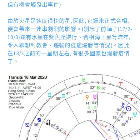
但有機會觸發出事件
)
由於火星是速度很快的星
,
因此
,
它還未正式合相
,
便會帶來一連串劇
烈
的影
響
。
(
別忘了前陣子
(17/2-
10/3)
還有水星在雙魚座逆行、合相海王星等流年
,
令人聯想到教會、遊輪的疫症爆發等情況
)
。因此
在
18/3
之前的一星期左右
,
有很多國家也爆發疫情
了。