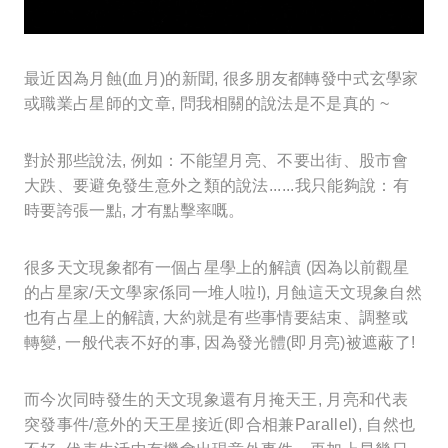
最近因為月蝕(血月)的新聞, 很多朋友都轉發中式玄學家
或職業占星師的文章, 問我相關的說法是不是真的 ~
對於那些說法, 例如：不能望月亮、不要出街、股市會
大跌、要避免發生意外之類的說法......我只能夠說：有
時要誇張一點, 才有點擊率嘅。
很多天文現象都有一個占星學上的解讀 (因為以前觀星
的占星家/天文學家係同一堆人啦!), 月蝕這天文現象自然
也有占星上的解讀, 大約就是有些事情要結束、調整或
轉變, 一般代表不好的事, 因為發光體(即月亮)被遮蔽了!
而今次同時發生的天文現象還有月掩天王, 月亮和代表
突發事件/意外的天王星接近(即合相兼Parallel), 自然也