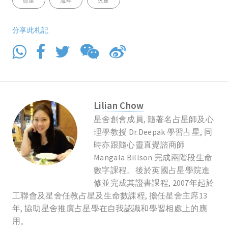
命運
流年
火逆
分享此札記
Lilian Chow
星舍創會成員, 隨著名占星師及心
理學教授 Dr.Deepak 學習占星, 同
時亦跟隨心靈直覺諮商師
Mangala Billson 完成兩階段生命
數字課程。後於英國占星學院進
修並完成其證書課程, 2007年起於
工聯會及星舍任教占星及生命數課程, 擔任星舍主席13
年, 協助星舍推廣占星學在自我認識和學習相處上的應
用。