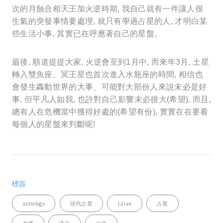
次的月蝕合相天王加火逆時期, 我自己就有一件讓人很
生氣的突發事情要處理, 就只有學過占星的人, 才明白某
些生活小事, 其實已在呼應著自己的星盤。
最後, 順道提提大家, 火逆會至到1月中, 而來年3月, 土星
轉入雙魚座、冥王星也首次進入水瓶座的時間, 相信也
會發生轟動世界的大事、可能對大部份人來說未必是好
事, 但平凡人如我, 也許對自己影響未必很大(希望), 而且,
總有人在危機當中獲得好處的(希望有份), 實實在在要看
每個人的星盤來判斷呢!
標簽
astrology
現代占星
Lilian
占星