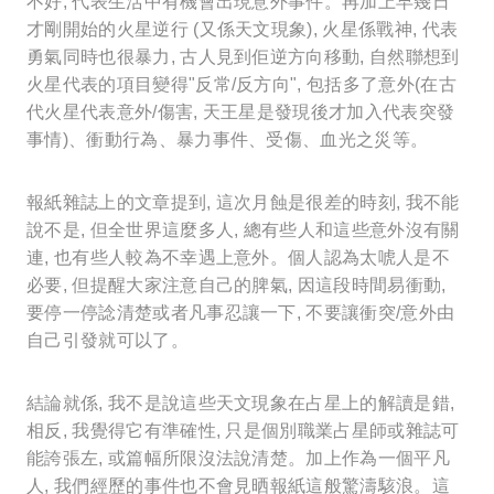
不好, 代表生活中有機會出現意外事件。再加上早幾日
才剛開始的火星逆行 (又係天文現象), 火星係戰神, 代表
勇氣同時也很暴力, 古人見到佢逆方向移動, 自然聯想到
火星代表的項目變得"反常/反方向", 包括多了意外(在古
代火星代表意外/傷害, 天王星是發現後才加入代表突發
事情)、衝動行為、暴力事件、受傷、血光之災等。
報紙雜誌上的文章提到, 這次月蝕是很差的時刻, 我不能
說不是, 但全世界這麼多人, 總有些人和這些意外沒有關
連, 也有些人較為不幸遇上意外。個人認為太唬人是不
必要, 但提醒大家注意自己的脾氣, 因這段時間易衝動,
要停一停諗清楚或者凡事忍讓一下, 不要讓衝突/意外由
自己引發就可以了。
結論就係, 我不是說這些天文現象在占星上的解讀是錯,
相反, 我覺得它有準確性, 只是個別職業占星師或雜誌可
能誇張左, 或篇幅所限沒法說清楚。加上作為一個平凡
人, 我們經歷的事件也不會見晒報紙這般驚濤駭浪。這