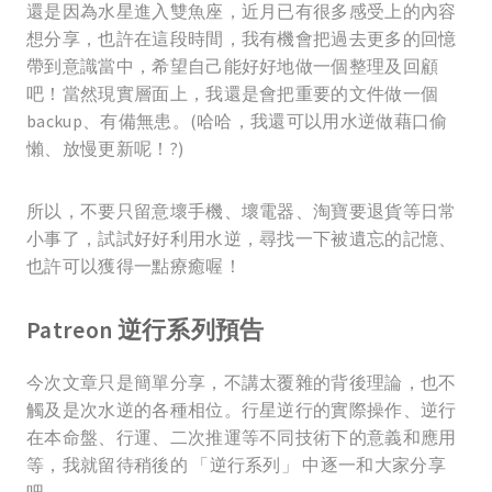
還是因為水星進入雙魚座，近月已有很多感受上的內容
想分享，也許在這段時間，我有機會把過去更多的回憶
帶到意識當中，希望自己能好好地做一個整理及回顧
吧！當然現實層面上，我還是會把重要的文件做一個
backup、有備無患。(哈哈，我還可以用水逆做藉口偷
懶、放慢更新呢！?)
所以，不要只留意壞手機、壞電器、淘寶要退貨等日常
小事了，試試好好利用水逆，尋找一下被遺忘的記憶、
也許可以獲得一點療癒喔！
Patreon 逆行系列預告
今次文章只是簡單分享，不講太覆雜的背後理論，也不
觸及是次水逆的各種相位。行星逆行的實際操作、逆行
在本命盤、行運、二次推運等不同技術下的意義和應用
等，我就留待稍後的 「逆行系列」 中逐一和大家分享