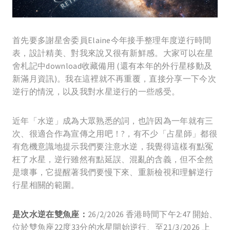
首先要多謝星舍委員Elaine今年接手整理年度逆行時間
表，設計精美、對我來說又很有新鮮感。大家可以在星
舍札記中download收藏備用 (還有本年的外行星移動及
新滿月資訊)。我在這裡就不再重覆，直接分享一下今次
逆行的情況，以及我對水星逆行的一些感受。
近年「水逆」成為大眾熟悉的詞，也許因為一年就有三
次、很適合作為宣傳之用吧！?，有不少「占星師」都很
有危機意識地提示我們要注意水逆，我覺得這樣有點冤
枉了水星，逆行雖然有點延誤、混亂的含義，但不全然
是壞事，它提醒著我們要慢下來、重新檢視和理解逆行
行星相關的範圍。
是次水逆在雙魚座：
26/2/2026 香港時間下午2:47 開始、
位於雙魚座22度33分的水星開始逆行、至21/3/2026 上