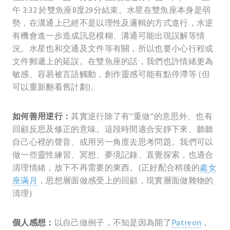
午 3:32 於雙魚座8度29分結束。水星在雙魚座本身是弱
勢，在溝通上已經不是以理性及邏輯的方式進行，水逆
有機會進一步造成訊息模糊、溝通可能出現誤解等情
況。水星也和交通及文件等有關，所以也要小心行程或
文件郵遞上的延誤。在雙魚座的話，我們也許情緒更為
敏感、容易被言語觸動，創作靈感可能有點停滯等 (但
可以重新翻看舊計劃)。
如何善用逆行：
其實逆行除了有"重做"的意思外、也有
回顧反思及修正的意味。這段時間適合安靜下來、聽聽
自己心裡的聲音、或用另一角度去思考問題。我們可以
做一些靈性練習、冥想、夢境記錄、直覺探索，也適合
清理情緒，放下不再需要的東西。(正好配合稍後的
處女
座滿月
，思想層面做感受上的回顧，現實層面做雜物的
清理)
個人感想：
以自己做例子，不知是因為開了
Patreon
，