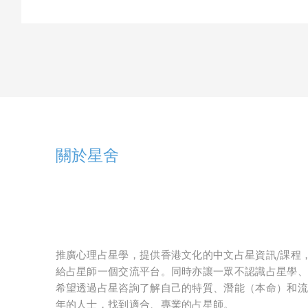
關於星舍
推廣心理占星學，提供香港文化的中文占星資訊/課程
給占星師一個交流平台。同時亦讓一眾不認識占星學、
希望透過占星咨詢了解自己的特質、潛能（本命）和流
年的人士，找到適合、專業的占星師。