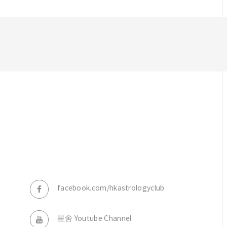
，
facebook.com/hkastrologyclub
星舍 Youtube Channel