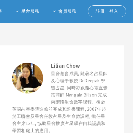
星
星舍服務
會員服務
註冊｜登入
Lilian Chow
星舍創會成員, 隨著名占星師
及心理學教授 Dr.Deepak 學
習占星, 同時亦跟隨心靈直覺
諮商師 Mangala Billson 完成
兩階段生命數字課程。後於
英國占星學院進修並完成其證書課程, 2007年起
於工聯會及星舍任教占星及生命數課程, 擔任星
舍主席13年, 協助星舍推廣占星學在自我認識和
學習相處上的應用。