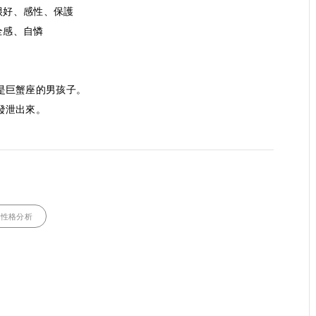
很好、感性、保護
全感、自憐
是巨蟹座的男孩子。
發泄出來。
性格分析