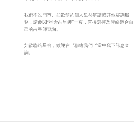
我們不設門市、如欲預約個人星盤解讀或其他咨詢服
務，請參閱“星舍占星師”一頁，直接選擇及聯絡適合自
己的占星師查詢。
如欲聯絡星舍，歡迎在〝聯絡我們〞當中寫下訊息查
詢。