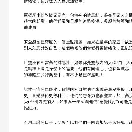
情緒化，對身邊的人反應過敏等。
巨蟹座小孩對於家庭有一份特殊的情意結，很在乎家人之
很大的影響，他們通常和母親的連繫較深，母親的教導和
他成員。
安全感是巨蟹座的一個重點議題，如果在童年的家庭中缺
別人刻意針對自己，這個時候他們會變得更情緒化，難以讓
巨蟹座有相當高的排他性，如果你是蟹殼內的人(即自己人
是精神上還是身體上的需要，他們有同理心，也有幽默感
師等照顧的行業當中，有不少是巨蟹座呢！
記性一流的巨蟹座，背誦的科目對他們來說是最易掌握，
史，音樂藝術史等科目，他們的想像力也很豐富，加上高
受(Feel)為先的人，如果某一學科讓他們“感覺良好”(
推動力。
不用上課的日子，父母可以和他們一同參加親子烹飪班，