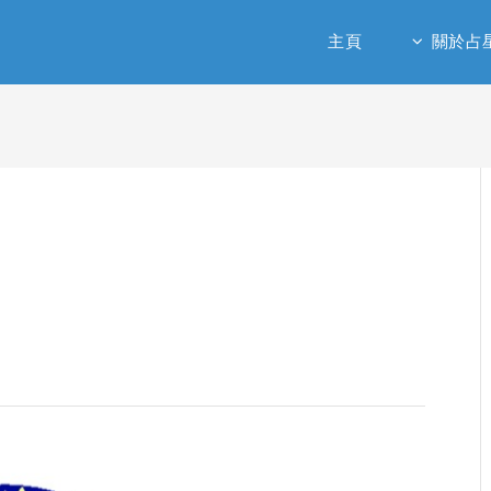
主頁
關於占