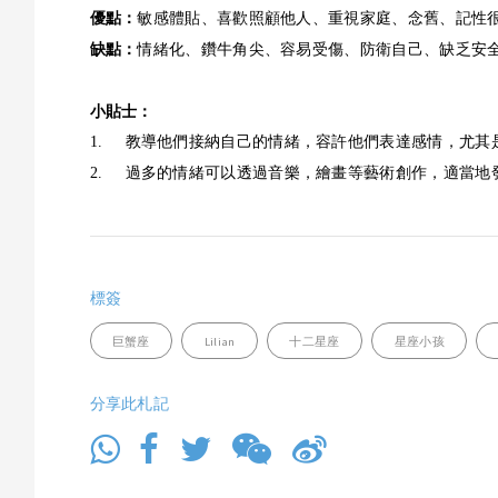
優點：
敏感體貼、喜歡照顧他人、重視家庭、念舊、記性
缺點：
情緒化、鑽牛角尖、容易受傷、防衛自己、缺乏安
小貼士：
1.
教導他們接納自己的情緒，容許他們表達感情，尤其
2.
過多的情緒可以透過音樂，繪畫等藝術創作，適當地
標簽
巨蟹座
Lilian
十二星座
星座小孩
分享此札記