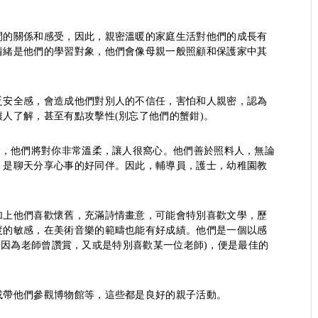
間的關係和感受，因此，親密溫暖的家庭生活對他們的成長有
情緒是他們的學習對象，他們會像母親一般照顧和保護家中其
乏安全感，會造成他們對別人的不信任，害怕和人親密，認為
人了解，甚至有點攻擊性(別忘了他們的蟹鉗)。
)，他們將對你非常溫柔，讓人很窩心。他們善於照料人，無論
，是聊天分享心事的好同伴。因此，輔導員，護士，幼稚園教
加上他們喜歡懷舊，充滿詩情畫意，可能會特別喜歡文學，歷
度的敏感，在美術音樂的範疇也能有好成績。他們是一個以感
可能是因為老師曾讚賞，又或是特別喜歡某一位老師)，便是最佳的
或帶他們參觀博物館等，這些都是良好的親子活動。