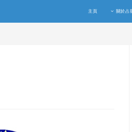
主頁
關於占