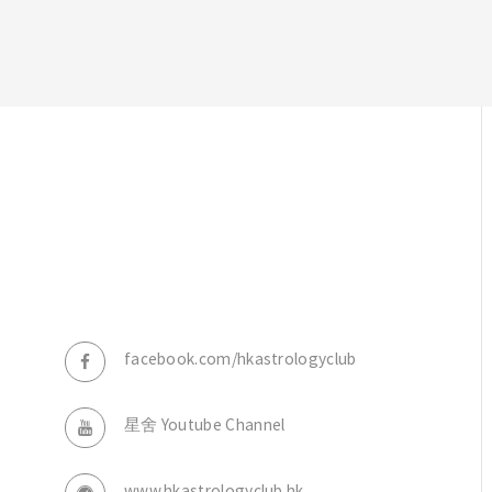
，
facebook.com/hkastrologyclub
星舍 Youtube Channel
www.hkastrologyclub.hk