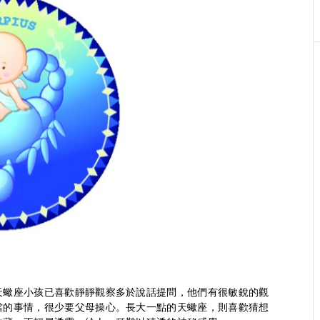
天蠍座小孩已喜歡靜靜觀察多於說話提問，他們有很敏銳的觀
當的事情，很少要父母操心。長大一點的天蠍座，則喜歡猜想