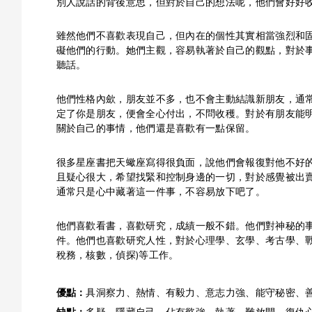
別人說話的背後意思，但對於自己的想法呢，他們會好好
雖然他們不喜歡表現自己，但內在的個性其實相當強烈和
礙他們的行動。她們主觀，容易執著於自己的觀點，對於
聽話。
他們性格內歛，朋友並不多，也不會主動結識新朋友，通
定了你是朋友，便會全心付出，不問收穫。對於有朋友能
關於自己的事情，他們還是喜歡有一點保留。
很多星座書把天蠍座寫得很負面，說他們會報復對他不好
且疑心很大，希望找緊和控制身邊的一切，對於感覺被出
通常只是心中藏著這一件事，不容易放下吧了。
他們喜歡看書，喜歡研究，成績一般不錯。他們對神秘的
件。他們也喜歡研究人性，對於心理學、玄學、考古學、
稅務，核數，偵探)等工作。
優點：
具洞察力、熱情、有毅力、意志力強、能守秘密、