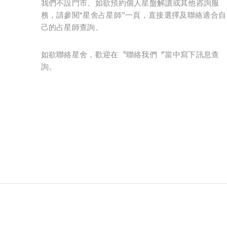
我們不設門市、如欲預約個人星盤解讀或其他咨詢服
務，請參閱“星舍占星師”一頁，直接選擇及聯絡適合自
己的占星師查詢。
如欲聯絡星舍，歡迎在〝聯絡我們〞當中寫下訊息查
詢。