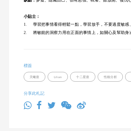
缺點：
多疑、隱藏自己、佔有慾強、執著、難放開、復仇
小貼士：
1.
學習把事情看得輕鬆一點，學習放手，不要過度敏感
2.
將敏銳的洞察力用在正面的事情上，如關心及幫助身
標簽
天蠍座
Lilian
十二星座
性格分析
分享此札記