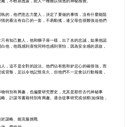
收藏，不輕易透露，給人一種難以猜透的神秘感覺。
固執的，他們意志力驚人，決定了要做的事情，沒有什麼能阻
事情的看法有自己的一套，不易動搖，連父母也很難強迫他們
常只有知己數人，他和獅子座一樣，出了名的忠誠，如果他認
明白他，他既感到喜悅同時也感到害怕，因為安全感的原故，
的人，這不是全對的說法。他們佔有慾和妒忌心的確很強，而
賣或背叛，足以令他記恨良久，但他們不一定會以行動報復，
事物特別有興趣，也偏愛研究歷史，尤其是那些古代神秘事
有興趣。適合從事研究或偵察(如保險，
戰略、計謀等書藉特別
善於謀略、能克服挑戰