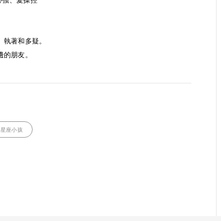
心強、愛操控
、執著和多疑。
邊的朋友。
星座小孩