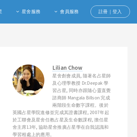
星
星舍服務
會員服務
註冊｜登入
Lilian Chow
星舍創會成員, 隨著名占星師
及心理學教授 Dr.Deepak 學
習占星, 同時亦跟隨心靈直覺
諮商師 Mangala Billson 完成
兩階段生命數字課程。後於
英國占星學院進修並完成其證書課程, 2007年起
於工聯會及星舍任教占星及生命數課程, 擔任星
舍主席13年, 協助星舍推廣占星學在自我認識和
學習相處上的應用。