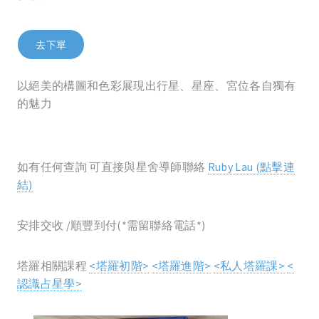
去下單
以絕美的構圖和色彩展現出行星、星座、宮位各自獨有
的魅力
如有任何查詢 可直接與星舍導師聯絡
Ruby Lau (點擊連
結)
安排交收 /順豐到付(*需留聯絡電話*)
塔羅相關課程
<塔羅初階>
<塔羅進階>
<私人塔羅課>
<
認識占星學>