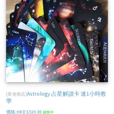
Astrology 占星解讀卡 連1小時教
[星舍商店]
學
價格:HKD $520.00
銷售中