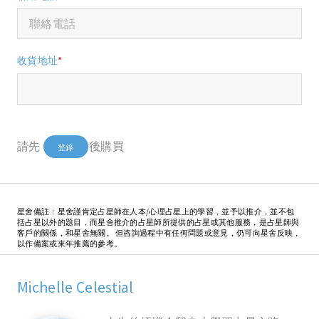
收貨地址
*
請先
後購買
登錄
星舍備註：星舍謹肯定占星師在人本/心理占星上的學習，並予以推介，並不包
括占星以外的題目，而星舍推介的占星師所提供的占星或其他服務，是占星師與
客戶的關係，和星舍無關。 但咨詢過程中有任何問題或意見，仍可向星舍反映，
以作備案或來年推薦的參考。
Michelle Celestial