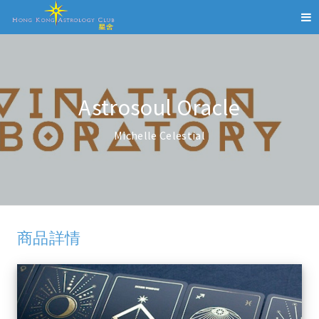
Astrosoul Oracle
Michelle Celestial
商品詳情