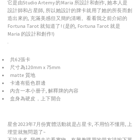
它是由Studio Artemy 的Maria 所設計和創作, 她本人是
設計師和占星師, 所以她設計的牌卡就用了她的所長而創
造出來的, 充滿美感但又簡約清晰。看看我之前介紹的
Fortuna Tarot 就知道了! (是的, Fortuna Tarot 就是
Maria 的設計和創作!)
.
共62張卡
尺寸為120mm x 75mm
matte 質地
卡邊有藍色群邊
內含一本小册子, 解釋牌的內容
盒身為硬皮，上下開合
星舍2023年7月份實體活動就是占星卡, 不用怕不懂用, 上
埋堂就無問題了~
不說太多, 我們去片看實物。有興趣購買的朋友請按下單