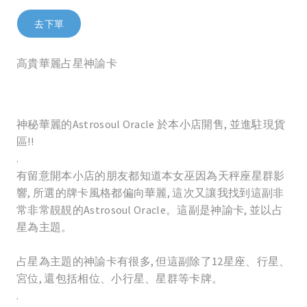
去下單
高貴華麗占星神諭卡
神秘華麗的Astrosoul Oracle 於本小店開售, 並進駐現貨
區!!
.
有留意開本小店的朋友都知道本女巫因為天秤座星群影
響, 所選的牌卡風格都偏向華麗, 這次又讓我找到這副非
常非常靚靚的Astrosoul Oracle。這副是神諭卡, 並以占
星為主題。
占星為主題的神諭卡有很多, 但這副除了12星座、行星、
宮位, 還包括相位、小行星、星群等卡牌。
.