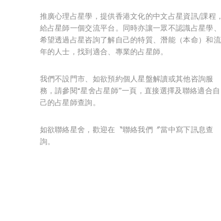
推廣心理占星學，提供香港文化的中文占星資訊/課程
給占星師一個交流平台。同時亦讓一眾不認識占星學、
希望透過占星咨詢了解自己的特質、潛能（本命）和流
年的人士，找到適合、專業的占星師。
我們不設門市、如欲預約個人星盤解讀或其他咨詢服
務，請參閱“星舍占星師”一頁，直接選擇及聯絡適合自
己的占星師查詢。
如欲聯絡星舍，歡迎在〝聯絡我們〞當中寫下訊息查
詢。