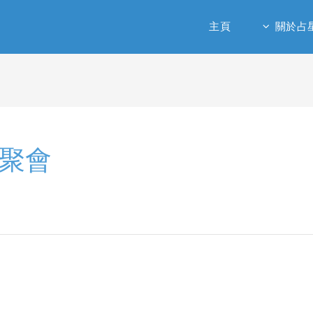
主頁
關於占
/聚會