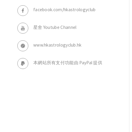
，
facebook.com/hkastrologyclub
星舍 Youtube Channel
www.hkastrologyclub.hk
本網站所有支付功能由 PayPal 提供