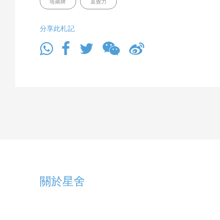
塔羅牌
直覺力
分享此札記
關於星舍