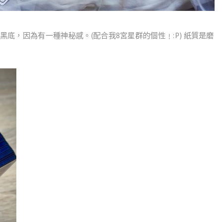
黑底，因為有一種神秘感。
(
配合我
8
宮星群的個性﹗
:P)
紙質是磨