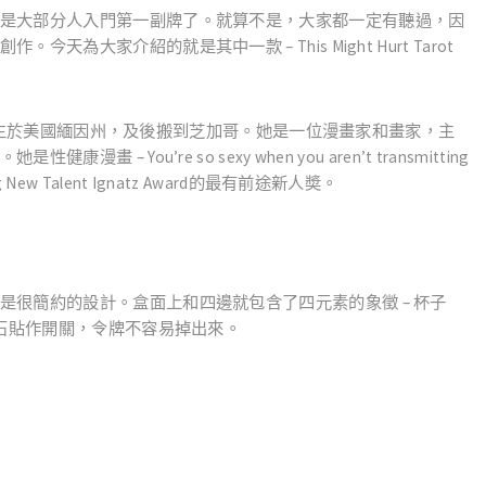
是大部分人入門第一副牌了。就算不是，大家都一定有聽過，因
創作。今天為大家介紹的就是其中一款
– This Might Hurt Tarot
生於美國緬
因州
，及後搬到芝
加哥
。她是一位漫畫家和畫家，主
。她是性健康漫畫
– You’re so sexy when you aren’t transmitting
 New Talent Ignatz Award
的最有前途新人奬。
是很簡約的設計。盒面上和四邊就包含了四元素的象徵
–
杯子
石貼作開關，令牌不容易掉出來。