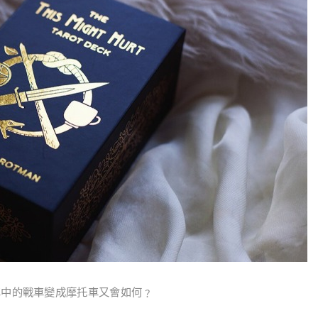
車中的戰車變成摩托車又會如何﹖