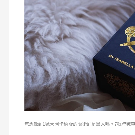
您想像到
1
號大阿卡納版的魔術師是黑人嗎﹖
7
號牌戰