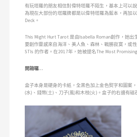
有玩塔羅的朋友相信對偉特塔羅不陌生，基本上可以說
為現在大部份的塔羅牌都是以偉特塔羅為藍本，再加以
Deck
。
This Might Hurt Tarot
是由
Isabella Roman
創作，她出
要創作靈感來自海洋、美人魚、森林、戰勝寂寞，或性
STIs
的作者。在
2017
年，她被提名
The Most Promising
開箱囉…
盒子本身是硬身的卡紙，全黑色加上金色熨字和圖案，
(
水
)
、錢幣
(
土
)
、刀子
(
風
)
和木枝
(
火
)
。盒子的右邊有磁