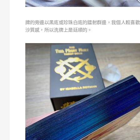
牌的旁邊以黑底或珍
珠
白底的鐳
射
群邊，我個人較喜歡
沙質感，所以洗牌上是廷順的。