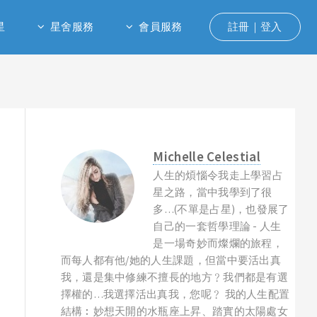
星
星舍服務
會員服務
註冊｜登入
Michelle Celestial
人生的煩惱令我走上學習占
星之路，當中我學到了很
多…(不單是占星)，也發展了
自己的一套哲學理論 - 人生
是一場奇妙而燦爛的旅程，
而每人都有他/她的人生課題，但當中要活出真
我，還是集中修練不擅長的地方﹖我們都是有選
擇權的…我選擇活出真我，您呢﹖ 我的人生配置
結構︰妙想天開的水瓶座上昇、踏實的太陽處女