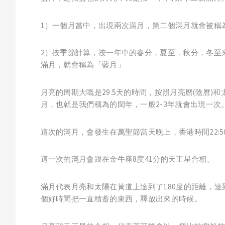
1）一個月當中，出現兩次滿月，第二個滿月就會被稱
2）按季節計算，按一年中的春分，夏至，秋分，冬至
滿月，就會稱為「藍月」
月亮的周期大嘅是29.5天的時間，按照月亮曆(陰曆)
月，也就是我們稱為的閏年，一般2-3年就會出現一次
這次的滿月，會發生在萬聖節當天晚上，香港時間22:5
這一次的滿月會跟在金牛座8度41分的天王星合相。
滿月代表月亮和太陽在黃道上達到了180度的距離，
個好時間把一直積蓄的東西，釋放出來的時候。