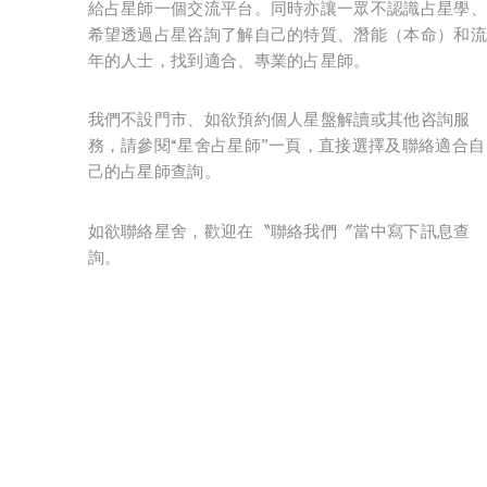
給占星師一個交流平台。同時亦讓一眾不認識占星學、
希望透過占星咨詢了解自己的特質、潛能（本命）和流
年的人士，找到適合、專業的占星師。
我們不設門市、如欲預約個人星盤解讀或其他咨詢服
務，請參閱“星舍占星師”一頁，直接選擇及聯絡適合自
己的占星師查詢。
如欲聯絡星舍，歡迎在〝聯絡我們〞當中寫下訊息查
詢。