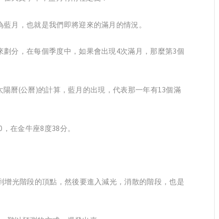
為藍月，也就是我們即將迎來的滿月的情況。
來劃分，在每個季度中，如果會出現4次滿月，那麼第3個
和太陽曆(公曆)的計算，藍月的出現，代表那一年有13個滿
。
0，在金牛座8度38分。
達到增光階段的頂點，然後要進入減光，消散的階段，也是