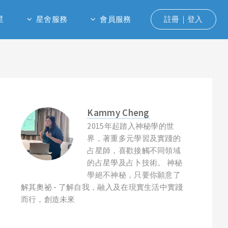
星
星舍服務
會員服務
註冊｜登入
Kammy Cheng
2015年起踏入神秘學的世
界，著重多元學習及實踐的
占星師，喜歡接觸不同領域
的占星學及占卜技術。 神秘
學絕不神秘，只要你願意了
解其奧祕 - 了解自我，融入及在現實生活中實踐
而行，創造未來