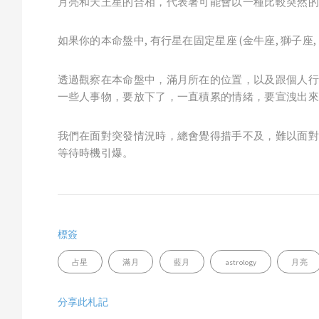
月亮和天王星的合相，代表著可能會以一種比較突然的
如果你的本命盤中, 有行星在固定星座 (金牛座, 獅子座,
透過觀察在本命盤中，滿月所在的位置，以及跟個人行
一些人事物，要放下了，一直積累的情緒，要宣洩出來
我們在面對突發情況時，總會覺得措手不及，難以面對
等待時機引爆。
標簽
占星
滿月
藍月
astrology
月亮
分享此札記