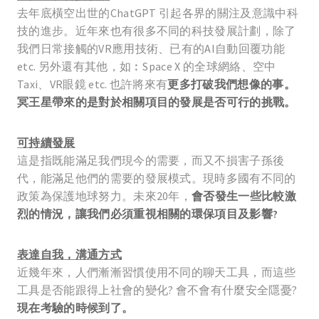
去年底橫空出世的ChatGPT 引起各界的關注及意識中科
技的進步。近年來也有很多不同的科技發展計劃，除了
我們日常接觸的VR應用技術、已有的AI自動回覆功能
etc. 另外還有其他，如︰Space X 的全球網絡、空中
Taxi、VR眼鏡 etc. 也許將來有
更多打破我們想像的事。
冥王星帶來的是對於相關項目的發展是否可行的挑戰。
可持續發展
這是指既能滿足我們現今的需要，而又不損害子孫後
代，能滿足他們的需要的發展模式。現時多國有不同的
政策為保護地球努力。未來20年，
會否發生一些比較激
烈的情況，讓我們必須重視相關的環保項目及影響?
表達自我，溝通方式
近幾年來，人們漸漸習慣使用不同的聊天工具，而這些
工具是否能跟得上社會的變化? 會不會有什麼安全隱憂?
現在考驗的時候到了。