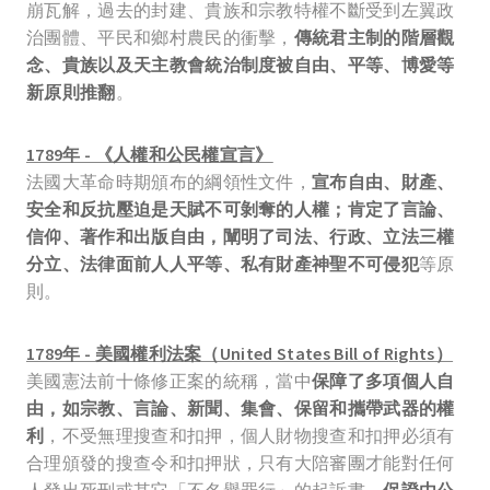
崩瓦解，過去的封建、貴族和宗教特權不斷受到左翼政
治團體、平民和鄉村農民的衝擊，
傳統君主制的階層觀
念、貴族以及天主教會統治制度被自由、平等、博愛等
新原則推翻
。
1789年 - 《人權和公民權宣言》
法國大革命時期頒布的綱領性文件，
宣布自由、財產、
安全和反抗壓迫是天賦不可剝奪的人權；肯定了言論、
信仰、著作和出版自由，闡明了司法、行政、立法三權
分立、法律面前人人平等、私有財產神聖不可侵犯
等原
則。
1789年 - 美國權利法案（United States Bill of Rights）
美國憲法前十條修正案的統稱，當中
保障了多項個人自
由，如宗教、言論、新聞、集會、保留和攜帶武器的權
利
，不受無理搜查和扣押，個人財物搜查和扣押必須有
合理頒發的搜查令和扣押狀，只有大陪審團才能對任何
人發出死刑或其它「不名譽罪行」的起訴書，
保證由公