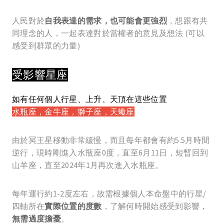
人民對於
自我表達的需求，也可能會更強烈
，想跟有共
同理念的人，一起表達對於當權者的意見及想法 (可以
感受到群眾的力量)
受影響星座
如有任何個人行星、上升、天頂在這些位置
水瓶座，金牛座，獅子座，天蠍座
由於冥王星移動非常緩慢，而且每年都會有約5.5月時間
逆行，現時剛進入水瓶座0度，直至6月11日，短暫回到
山羊座，直至2024年1月再次進入水瓶座。
每年運行約1-2度左右，故需根據個人本命盤中的行星/
四軸所在
實際位置的度數
，了解何時開始感受到影響，
無需過度擔憂
。