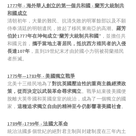
1777年 - 海外華人創立的第一個共和國 - 蘭芳大統制共
和國成立
清朝初年，大量的難民、抗清失敗的明軍餘部以及不願
侍奉清廷的明朝遺民，掀起了移民東南亞的高潮。
羅芳
伯於1777年在坤甸成立“蘭芳大統制共和國”
，並擔任共
和國元首，
攜手當地土著居民，抵抗西方殖民者的入侵
長達107年
，直到19世紀末才由於國小力弱被荷蘭殖民
者所滅。
1775年—1783年 - 美國獨立戰爭
北美十三殖民地為了
對抗英國壓迫性的重商主義經濟政
策，從而決定以武裝革命尋求獨立
。戰爭結束後美國便
脫離大英帝國和英國皇室的統治，成為了一個獨立的國
家，
這種追求獨立自由的精神至今仍影響著美國社會
。
1789年-1799年 - 法國大革命
統治法國多個世紀的絕對君主制與封建制度在三年內土