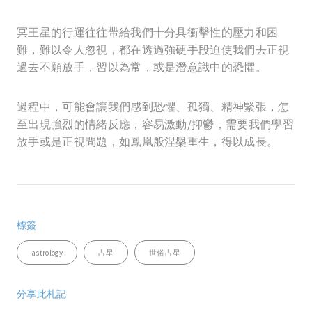
冥王星的行運往往帶給我們十分具衝擊性的壓力和困
難，難以令人忽視，都在透過強硬手段迫使我們去正視
過去不願放手，習以為常，或是潛意識中的恐懼。
過程中，可能會讓我們感到恐懼、孤獨、精神緊張，怎
至出現強烈的情緒反應，容易激動/抑鬱，需要我們學習
放手或是正視問題，如鳳凰般涅槃重生，得以成長。
標簽
astrology
占星
世俗占星
分享此札記