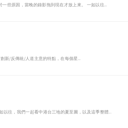
一些原因，當晚的錄影拖到現在才放上來。 一如以往...
創新/反傳統/人道主意的特點，在每個星...
如以往，我們一起看中港台三地的夏至圖，以及這季整體...