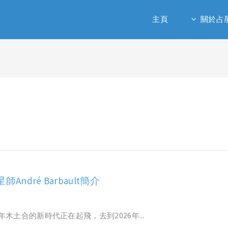
主頁
關於占
師André Barbault簡介
始於2000年木土合的新時代正在起飛，去到2026年...