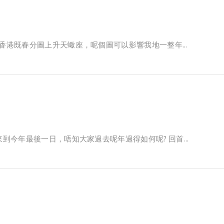
香港既春分圖上升天蠍座，呢個圖可以影響我地一整年...
到今年最後一日，唔知大家過去呢年過得如何呢? 回首...