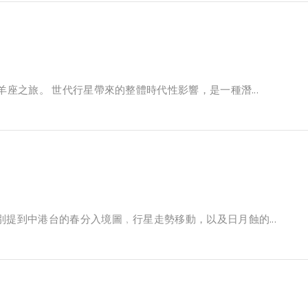
羊座之旅。 世代行星帶來的整體時代性影響，是一種潛...
別提到中港台的春分入境圖﹐行星走勢移動，以及日月蝕的...