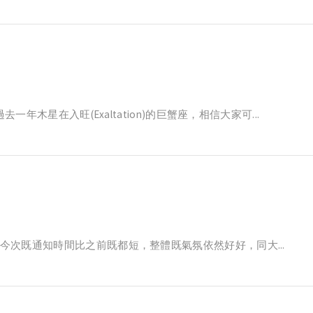
年木星在入旺(Exaltation)的巨蟹座，相信大家可...
次既通知時間比之前既都短，整體既氣氛依然好好，同大...