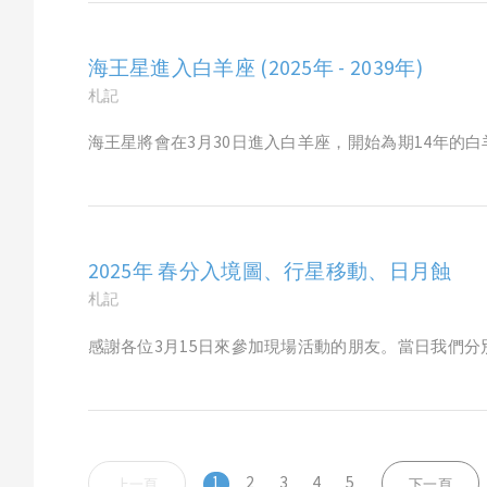
海王星進入白羊座 (2025年 - 2039年)
札記
海王星將會在3月30日進入白羊座，開始為期14年的白
2025年 春分入境圖、行星移動、日月蝕
札記
感謝各位3月15日來參加現場活動的朋友。當日我們分
1
2
3
4
5
上一頁
下一頁