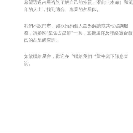
希望透過占星咨詢了解自己的特質、潛能（本命）和流
年的人士，找到適合、專業的占星師。
我們不設門市、如欲預約個人星盤解讀或其他咨詢服
務，請參閱“星舍占星師”一頁，直接選擇及聯絡適合自
己的占星師查詢。
如欲聯絡星舍，歡迎在〝聯絡我們〞當中寫下訊息查
詢。