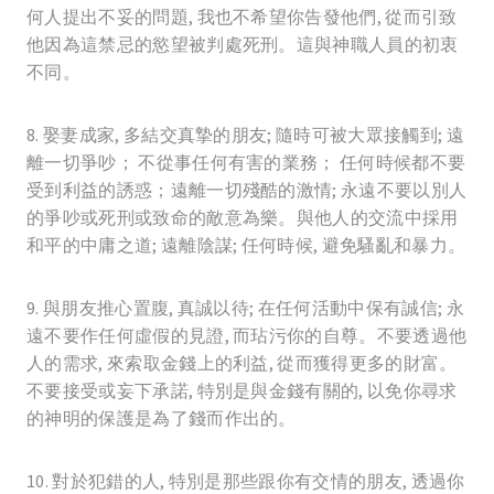
何人提出不妥的問題, 我也不希望你告發他們, 從而引致
他因為這禁忌的慾望被判處死刑。這與神職人員的初衷
不同。
8. 娶妻成家, 多結交真摯的朋友; 隨時可被大眾接觸到; 遠
離一切爭吵； 不從事任何有害的業務； 任何時候都不要
受到利益的誘惑；遠離一切殘酷的激情; 永遠不要以別人
的爭吵或死刑或致命的敵意為樂。與他人的交流中採用
和平的中庸之道; 遠離陰謀; 任何時候, 避免騷亂和暴力。
9. 與朋友推心置腹, 真誠以待; 在任何活動中保有誠信; 永
遠不要作任何虛假的見證, 而玷污你的自尊。不要透過他
人的需求, 來索取金錢上的利益, 從而獲得更多的財富。
不要接受或妄下承諾, 特別是與金錢有關的, 以免你尋求
的神明的保護是為了錢而作出的。
10. 對於犯錯的人, 特別是那些跟你有交情的朋友, 透過你