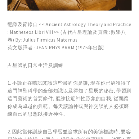
翻譯及節錄自 << Ancient Astrology Theory and Practice
: Matheseos Libri VIII>> (古代占星理論及實踐 : 數學八
卷) By: Julius Firmicus Maternus
英文版譯者 : JEAN RHYS BRAM (1975年出版)
占星師的日常生活及訓練
1. 不論正在嚐試閱讀這些書的你是誰, 現在你已經獲得了
這門神聖科學的全部知識以及得知了星辰的秘密, 學習到
這門藝術的首要條件, 磨練接近神性形象的自我, 從而讓
你成為卓越的典範。每天談論神或與神交談的人必須磨
練自己的思想以接近神性。
2. 因此當你訓練自己學習並追求所有的美德標誌時, 要容