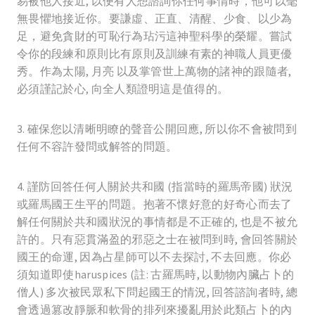
易被他人接近, 以便有人想諮詢你任何事情時，他可以毫
無畏懼地接近你。要謙虛、正直、清醒、少食、以少為
足，避免貪財的可恥行為玷污這神聖科學的榮耀。嘗試
令你的段練和原則比有原則及訓練有素的神職人員更優
秀。作為太陽, 月亮 以及掌管世上萬物的諸神的跟隨者,
必須謹記於心, 向全人類證明這是值得的。
3. 確保您以清晰明瞭的聲音公開回應, 所以你不會被問到
任何不容許發問或解答的問題。
4. 謹防回答任何人關於共和國 (指當時的羅馬帝國) 狀況
或羅馬國王生平的問題。抱著不懷好意的好奇心而去了
解任何關於共和國狀況的事情都是不正確的, 也是不被允
許的。只有惡貫滿盈的邪惡之士在被問到時, 會回答關於
國王的命運, 因為占星師可以不去探討, 不去回應。你必
須知道即使haruspices (註: 古羅馬時, 以動物內臟占卜的
僧人) 多次被民眾私下問起國王的情況, 回答諮詢者時, 總
會透過篡改靜脈和軟骨的排列來擾亂用於此類占卜的內