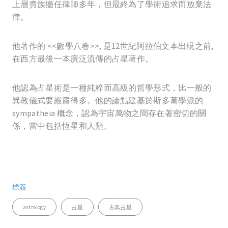
上層貴族擔任律師多年，但最終為了學術追求而放棄法
律。
他著作的 <<
數學八卷>>, 是12世紀阿拉伯文本出現之前,
在西方最後一本廣泛流傳的占星著作。
他認為占星術是一種純粹而高級的哲學形式，比一般的
異教儀式要嚴肅得多。他的論點建基於斯多葛學派的
sympatheia 概念，認為宇宙萬物之間存在著密切的關
係，當中包括恆星和人類。
標簽
astrology
占星
古典占星