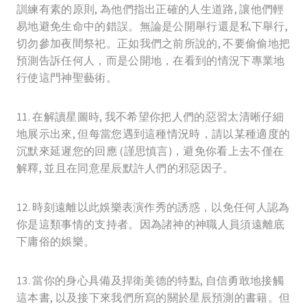
訓練有素的原則, 為他們指出正確的人生道路, 讓他們輕
易地避免生命中的錯誤。無論是公開舉行還是私下舉行,
切勿參加夜間祭祀。正如我們之前所說的, 不要偷偷地把
預測告訴任何人，而是公開地，在看到的情況下專業地
行使這門神聖藝術。
11. 在解讀星圖時, 我不希望你把人們的惡習太清晰仔細
地展示出來, 但每當您遇到這種情況時，請以某種適度的
沉默來延遲您的回應 (謹思慎言)，避免你看上去不僅在
解釋, 並且在同意星辰默許人們的邪惡因子。
12. 時刻遠離以此娛樂表演作秀的誘惑，以免任何人認為
你是這類事情的支持者。因為諸神的神職人員須遠離底
下庸俗的娛樂。
13. 當你的身心具備及捍衛美德的特點, 自信勇敢地接觸
這本書, 以及接下來我們所寫的關於星辰預測的書籍。但