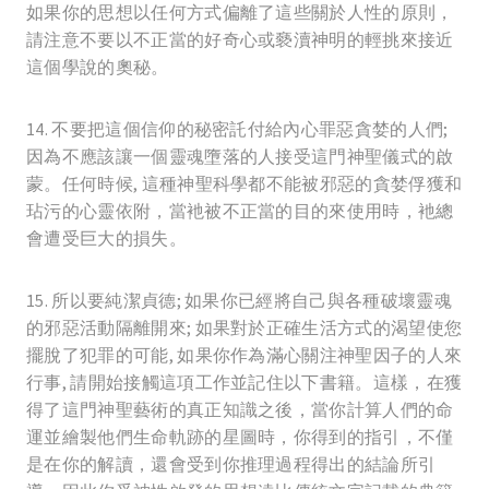
如果你的思想以任何方式偏離了這些關於人性的原則，
請注意不要以不正當的好奇心或褻瀆神明的輕挑來接近
這個學說的奧秘。
14. 不要把這個信仰的秘密託付給內心罪惡貪婪的人們;
因為不應該讓一個靈魂墮落的人接受這門神聖儀式的啟
蒙。任何時候, 這種神聖科學都不能被邪惡的貪婪俘獲和
玷污的心靈依附，當衪被不正當的目的來使用時，衪總
會遭受巨大的損失。
15. 所以要純潔貞德; 如果你已經將自己與各種破壞靈魂
的邪惡活動隔離開來; 如果對於正確生活方式的渴望使您
擺脫了犯罪的可能, 如果你作為滿心關注神聖因子的人來
行事, 請開始接觸這項工作並記住以下書籍。這樣，在獲
得了這門神聖藝術的真正知識之後，當你計算人們的命
運並繪製他們生命軌跡的星圖時，你得到的指引，不僅
是在你的解讀，還會受到你推理過程得出的結論所引