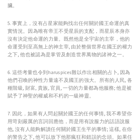
臟。
5. 事實上，沒有占星家能夠找出任何關於國王命運的真
實情況。因為唯有帝王不受星辰的支配，而星辰本身亦
沒有決定他命運的力量。既然他是全宇宙的主宰，他的
命運受到至高無上的神主宰, 由於整個世界在國王的權力
之下, 他也被認為是掌管及創造世界萬物的諸神之一。
6. 這些考量也令到haruspices難以作出相關的占卜, 因為
他們召喚的神性力量遠不及國王的強大。所有的人民, 各
種階級, 財富, 貴族, 官員, 一切的力量都為他服務; 他是被
賦予了神聖的權威和不朽的一級神靈。
7. 因此，如果有人問起關於國王的任何事情, 我不希望你
用苛刻嚴厲的言詞回應他，而是用有說服力的話語說服
他, 沒有人能夠解讀任何關於國王生平的事情; 這樣, 在你
的警告之下, 他可以放下他那瘋狂和錯誤的念頭。如果任