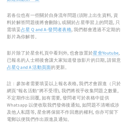
若各位也有一些關於自身流年問題(須附上出生資料, 資
料於解答問題後將會刪除), 或關於占星學習上的問題, 只
需填妥
占星 Q and A-發問者表格
, 我們都會透過不定期的
影片為你解答。
影片除了於星舍札頁中看到外, 也會放置於
星舍Youtube
,
已報名的人士稍後會讓大家知道發放影片的日期, 請留意
占星Q and A 活動頁面
的更新。
註：參加者需要填妥以上報名表格, 我們才會跟進（只於
網頁"報名活動"將不受理), 我們將視乎收集問題之數量,
不定期作出回覆, 如有需要, 發問者可於表格中提供
Whatsapp 以便收取我們發佈後通知, 如問題不清晰或涉
及他人私隱等, 星舍將保留不作回應的權利, 你亦可留下
電郵以便我們作出跟進及通知。