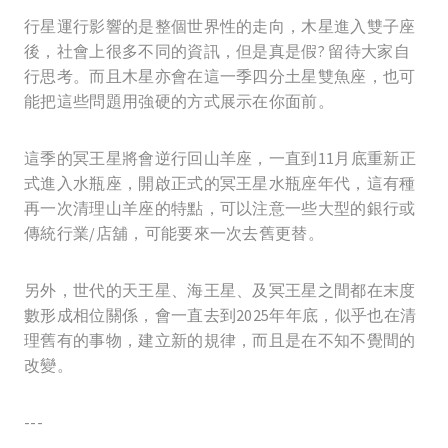
行星運行影響的是整個世界性的走向，木星進入雙子座
後，社會上很多不同的資訊，但是真是假? 留待大家自
行思考。而且木星亦會在這一季四分土星雙魚座，也可
能把這些問題用強硬的方式展示在你面前。
這季的冥王星將會逆行回山羊座，一直到11月底重新正
式進入水瓶座，開啟正式的冥王星水瓶座年代，這有種
再一次清理山羊座的特點，可以注意一些大型的銀行或
傳統行業/店舖，可能要來一次去舊更替。
另外，世代的天王星、海王星、及冥王星之間都在末度
數形成相位關係，會一直去到2025年年底，似乎也在清
理舊有的事物，建立新的規律，而且是在不知不覺間的
改變。
---