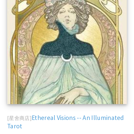
Ethereal Visions -- An Illuminated
[星舍商店]
Tarot